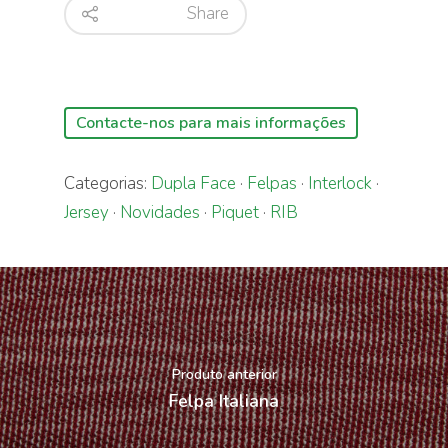
Share
Contacte-nos para mais informações
Categorias:
Dupla Face
·
Felpas
·
Interlock
·
Jersey
·
Novidades
·
Piquet
·
RIB
Produto anterior
Felpa Italiana