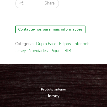
Share
Contacte-nos para mais informações
Categorias:
Dupla Face
·
Felpas
·
Interlock
·
Jersey
·
Novidades
·
Piquet
·
RIB
Produto anterior
Jersey