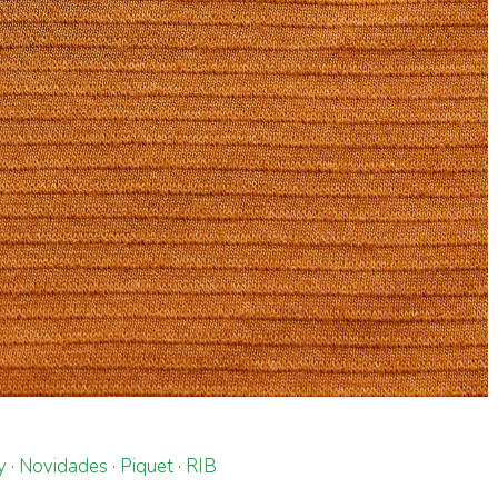
y
·
Novidades
·
Piquet
·
RIB