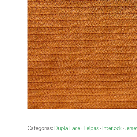
Categorias:
Dupla Face
·
Felpas
·
Interlock
·
Jerse