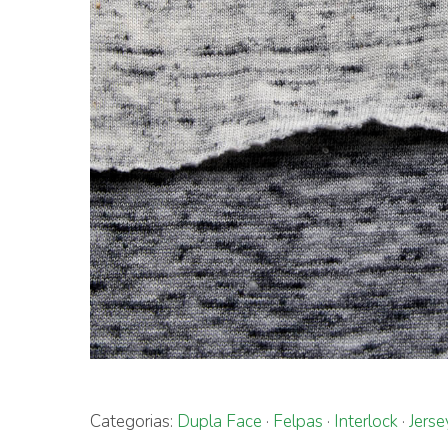
Categorias:
Dupla Face
·
Felpas
·
Interlock
·
Jerse