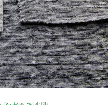
y
·
Novidades
·
Piquet
·
RIB